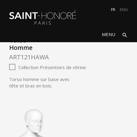
FR
ENG
search
close
MENU
search
Torso
Homme
ART121HAWA
Collection Présentoirs de vitrine
Torso homme sur base avec
tête et bras en bois.