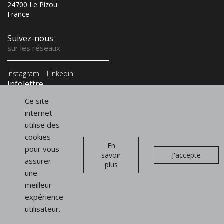
24700 Le Pizou
France
Suivez-nous
sur les réseaux
Instagram
Linkedin
Infolettre
et newsletter
Ce site
internet
utilise des
cookies
En
pour vous
savoir
J'accepte
Présentoirs
assurer
plus
de vitrine
une
meilleur
Présentoirs pour sacs
expérience
Présentoirs pour chaussures
utilisateur.
Signalétiques et PLV