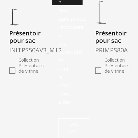
Nos
spécialistes
répondent
Présentoir
Présentoir
à
pour sac
pour sac
vos
INITPS50AV3_M12
PRIMPS80A
questions
et
Collection
Collection
Présentoirs
Présentoirs
sont
de vitrine
de vitrine
là
pour
vous
aider.
C'est
parti
!