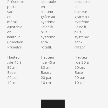
Présentoir
ajustable
ajustable
porte-
en
en
sac
hauteur
hauteur
en
grâce au
grâce au
métal,
système
système
ajustable
Seine®,
Seine®,
en
plus
plus
hauteur.
système
système
Collection
anti-
anti-
Primélys.
rotatif.
rotatif.
Hauteur
Hauteur
Hauteur
: de 45 à
: de 45 à
: de 35 à
80cm.
80 cm.
60 cm.
Base :
Base :
Base :
20 par
20 par
20 par
10cm
10 cm.
10 cm.