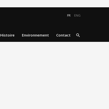
FR
ENG
close
search
Histoire
Environnement
Contact
search