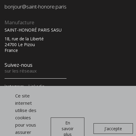
bonjour@saint-honore.paris
Manufacture
SAINT-HONORÉ PARIS SASU
18, rue de la Liberté
24700 Le Pizou
France
Suivez-nous
sur les réseaux
Instagram
Linkedin
Infolettre
Ce site
et newsletter
internet
utilise des
cookies
En
pour vous
savoir
J'accepte
assurer
plus