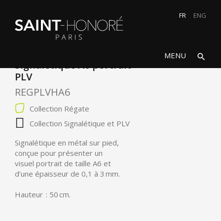
FR
ENG
search
close
MENU
search
Signalétique A6 portrait
PLV
REGPLVHA6
Collection Régate
Collection Signalétique et PLV
Signalétique en métal sur pied,
conçue pour présenter un
visuel portrait de taille A6 et
d’une épaisseur de 0,1 à 3 mm.
Hauteur : 50 cm.