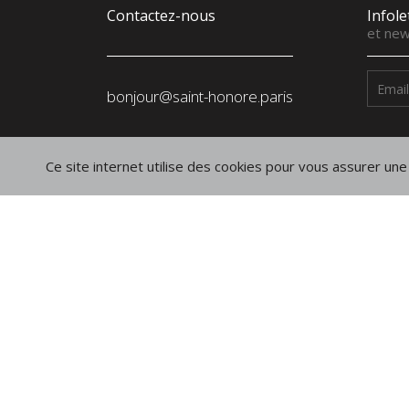
Contactez-nous
Infole
et new
bonjour@saint-honore.paris
Manufacture
Ce site internet utilise des cookies pour vous assurer une 
SAINT-HONORÉ PARIS SASU
18, rue de la Liberté
24700 Le Pizou
France
Suivez-nous
sur les réseaux
Instagram
Linkedin