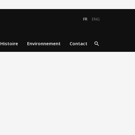
FR
ENG
close
search
Histoire
Environnement
Contact
search