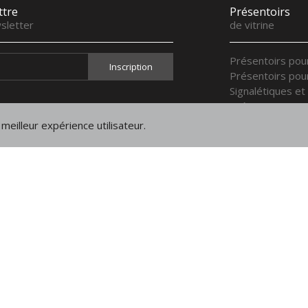
ttre
Présentoirs
sletter
de vitrine
Présentoirs pou
Présentoirs pou
Signalétiques et
Présentoirs pou
Présentoirs pou
meilleur expérience utilisateur.
Plateaux de pré
Présentoirs pol
Présentoirs main
Mentions
légales