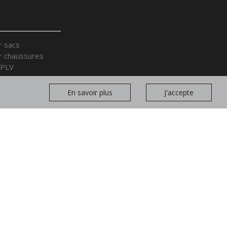
r sacs
r chaussures
 PLV
r ceintures
r accessoires
En savoir plus
J'accepte
sentation
yvalents et cages
s et bras en bois
Rejoindre
nos équipes