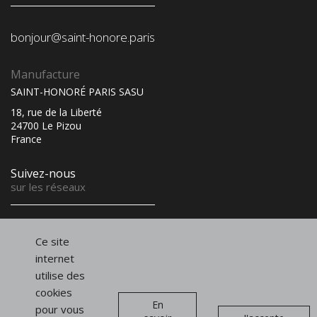
bonjour@saint-honore.paris
Manufacture
SAINT-HONORÉ PARIS SASU
18, rue de la Liberté
24700 Le Pizou
France
Suivez-nous
sur les réseaux
Instagram
Linkedin
Infolettre
Ce site
et newsletter
internet
utilise des
cookies
En
pour vous