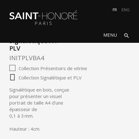
FR
ENG
search
close
MENU
search
Signalétique A4
PLV
INITPLVBA4
Collection Présentoirs de vitrine
Collection Signalétique et PLV
Signalétique en bois, conçue
pour présenter un visuel
portrait de taille A4 d’une
épaisseur de
0,1 à 3 mm.
Hauteur : 4cm.