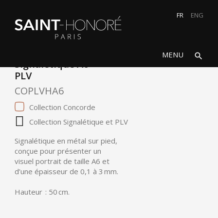
FR
ENG
search
close
MENU
search
Signalétique A6
PLV
COPLVHA6
Collection Concorde
Collection Signalétique et PLV
Signalétique en métal sur pied,
conçue pour présenter un
visuel portrait de taille A6 et
d’une épaisseur de 0,1 à 3 mm.
Hauteur : 50 cm.