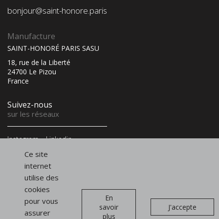
bonjour@saint-honore.paris
Manufacture
SAINT-HONORÉ PARIS SASU
18, rue de la Liberté
24700 Le Pizou
France
Suivez-nous
sur les réseaux
Instagram
Linkedin
Infolettre
Ce site
et newsletter
internet
utilise des
cookies
En
pour vous
savoir
J'accepte
assurer
plus