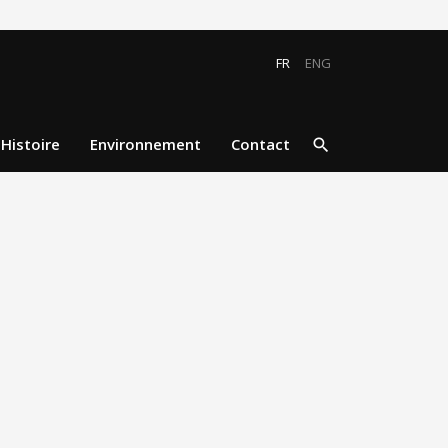
FR
ENG
close
search
Histoire
Environnement
Contact
search