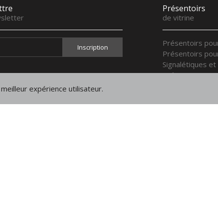
ttre
Présentoirs
sletter
de vitrine
Présentoirs pou
Présentoirs pou
Signalétiques et
Présentoirs pou
Présentoirs pou
meilleur expérience utilisateur.
Plateaux de pré
Présentoirs pol
Présentoirs main
Mentions
légales