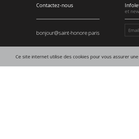
Contactez-nous
Infole
et new
bonjour@saint-honore.paris
Manufacture
Ce site internet utilise des cookies pour vous assurer une 
SAINT-HONORÉ PARIS SASU
18, rue de la Liberté
24700 Le Pizou
France
Suivez-nous
sur les réseaux
Instagram
Linkedin