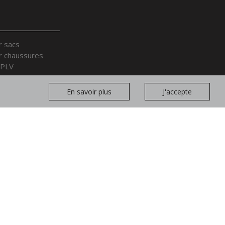
r sacs
r chaussures
 PLV
r ceintures
r accessoires
En savoir plus
J'accepte
sentation
yvalents et cages
s et bras en bois
Rejoindre
nos équipes