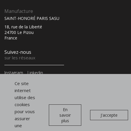
Manufacture
SAINT-HONORÉ PARIS SASU
18, rue de la Liberté
24700 Le Pizou
France
Suivez-nous
sur les réseaux
Instagram
Linkedin
Infolettre
Ce site
et newsletter
internet
utilise des
cookies
En
pour vous
savoir
J'accepte
assurer
plus
Présentoirs
une
de vitrine