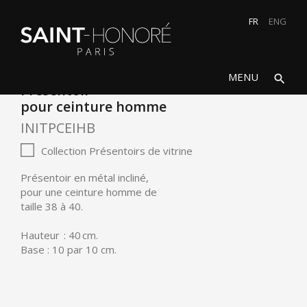
FR
ENG
search
close
MENU
search
Présentoir
pour ceinture homme
INITPCEIHB
Collection Présentoirs de vitrine
Présentoir en métal incliné,
pour une ceinture homme de
taille 38 à 40.
Hauteur : 40 cm.
Base : 10 par 10 cm.