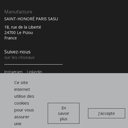
Manufacture
SAINT-HONORÉ PARIS SASU
18, rue de la Liberté
24700 Le Pizou
France
Suivez-nous
sur les réseaux
Instagram
Linkedin
Infolettre
Ce site
et newsletter
internet
utilise des
cookies
En
pour vous
savoir
J'accepte
assurer
plus
Présentoirs
une
de vitrine