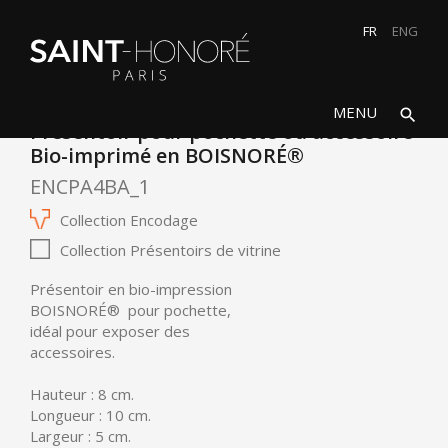
FR
ENG
search
close
MENU
search
Présentoir pour pochette ou accessoire
Bio-imprimé en BOISNORÉ®
ENCPA4BA_1
Collection Encodage
Collection Présentoirs de vitrine
Présentoir en bio-impression
BOISNORÉ®
pour pochette,
idéal pour exposer des
accessoires.
Hauteur : 8 cm.
Longueur : 10 cm.
Largeur : 5 cm.