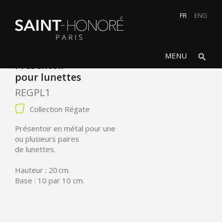
FR
ENG
search
close
MENU
search
Présentoir
pour lunettes
REGPL1
Collection Régate
Présentoir en métal pour une
ou plusieurs paires
de lunettes.
Hauteur : 20 cm.
Base : 10 par 10 cm.