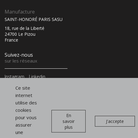
Manufacture
SAINT-HONORÉ PARIS SASU
18, rue de la Liberté
24700 Le Pizou
France
Suivez-nous
sur les réseaux
Instagram
Linkedin
Infolettre
Ce site
et newsletter
internet
utilise des
cookies
En
pour vous
savoir
J'accepte
assurer
plus
Présentoirs
une
de vitrine