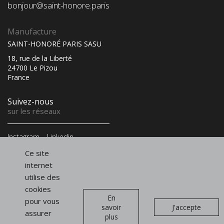
bonjour@saint-honore.paris
Manufacture
SAINT-HONORÉ PARIS SASU
18, rue de la Liberté
24700 Le Pizou
France
Suivez-nous
sur les réseaux
Instagram
Linkedin
Infolettre
Ce site
et newsletter
internet
utilise des
cookies
En
pour vous
savoir
J'accepte
assurer
plus
Présentoirs