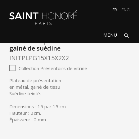
FR
ENG
search
close
MENU
search
Plateau de présentation
gainé de suédine
INITPLPG15X15X2X2
Collection Présentoirs de vitrine
Plateau de présentation
en métal, gainé de tissu
Suédine teinté.
Dimensions : 15 par 15 cm.
Hauteur : 2 cm.
Épaisseur : 2 mm.