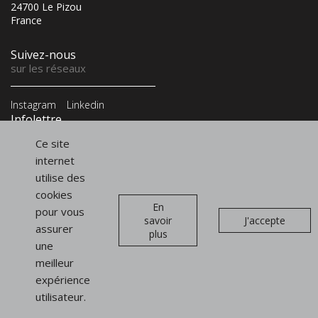
24700 Le Pizou
France
Suivez-nous
sur les réseaux
Instagram
Linkedin
Infolettre
et newsletter
Ce site
internet
utilise des
cookies
En
pour vous
savoir
J'accepte
Présentoirs
assurer
plus
de vitrine
une
meilleur
Présentoirs pour sacs
expérience
Présentoirs pour chaussures
utilisateur.
Signalétiques et PLV