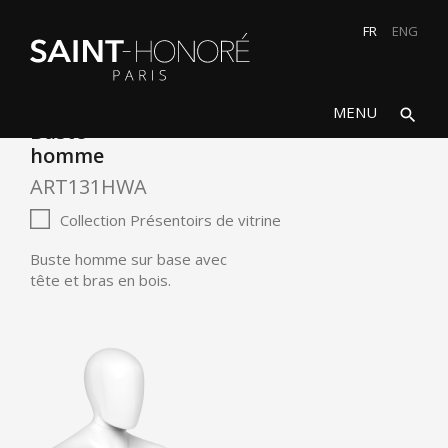
FR
ENG
search
close
MENU
search
Buste
homme
ART131HWA
Collection Présentoirs de vitrine
Buste homme sur base avec
tête et bras en bois.